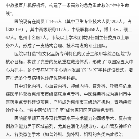
中救援直升机停机坪，构建了一条高效的急危重症救治“空中生命
线”。
医院现有在岗员工1465人（其中卫生专业技术人员1203人，占
比82.1%），其中高级职称117人，中级职称458人，博士3人，硕士
62人。惠州市名医2人，市级以上学术团体担任副主任委员以上职
务27人，形成了一支结构合理、技术精湛的专业团队。
医院以打造“有文化品牌专科特色的民营三级甲等综合医院”为
核心目标，构建了完善的急危重症救治体系，形成了“以国家五大中
心为抓手，多个专病MDT中心协同发展”的“5+X”学科建设模式，培
育打造多个专病特色诊疗优势学科群。
其中消化内科、心血管内科、神经内科、普外科、呼吸与危重
症医学科获得惠州市市级临床重点专科，中医经典科成为惠州市中
医药重点专科建设项目，产科成为惠州市三级助产机构，胃肠疾病
诊疗中心、“名中医邹旭工作室”成为惠阳区区级特色专科。
医院能常规开展多项代表高水平技术能力的四级手术，复杂病
例救治能力居于区域前列，尤其在消化内镜诊疗、心血管及神经介
入、各类微创手术（如普外科、胸外科、妇科的各类癌症根治