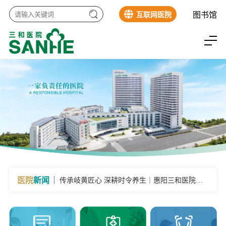
图书馆
互联网医院
惠阳三和医院消化内科项目荣获第四届惠州市
医学科学技术奖 · 健康促进奖
陕西籍外来务工夫妻送来感谢信！惠阳三和医
院御和分院暖心服务温暖异乡人
免费学！惠阳三和医院孕妇学校 7-9 月课程表
出炉，孕期、产后、育儿一站式覆盖
喜报｜再获肯定！惠阳三和医院顺利通过广东
省三级医院卒中中心复审
医院
新闻
传承岐黄匠心 深耕时令养生｜惠阳三和医院
2026年三伏养生专场中医夜市圆满举办
惠阳三和医院消化内科项目荣获第四届惠州市
医学科学技术奖 · 健康促进奖
陕西籍外来务工夫妻送来感谢信！惠阳三和医
院御和分院暖心服务温暖异乡人