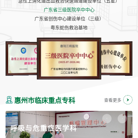
急性上消化道出血救治快速通道建设单位（五星）
广东省三级医院卒中中心
广东省创伤中心建设单位（三级）
粤东蛇伤救治基地
惠州市临床重点专科
查看更多
普外科
消化内科
心血管内科
神经内科
呼吸与危重症医学科
中医经典科