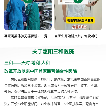
客家阿婆体验无痛胃镜，一觉醒
当医生开始讲八卦，你爱听吗胆
来检查就做完了！她说回去要告
结石离癌有多远真会癌变吗#胆
诉老姐妹们……#无痛胃肠镜#健
囊癌#结石防治#健康科普
关于惠阳三和医院
康科普.mp4
三和——天时·地利·人和
改革开放以来中国首家民营综合性医院
惠阳三和医院创建于1993年，是改革开放以来中国首家民营综
合性医院。历经三十余载，现已成长为一家集医疗、教学、科研、
预防、保健与康复于一体的现代化三级综合性医院。
医院总建筑面积17.6万m²，占地面积3.14万m²，编制床位1160
张，开设23个职能部门、41个临床科室、8个医技科室，配备有空