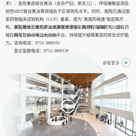
术）、急危重症综合救治（含孕产妇、新生儿）、呼吸睡眠监测及
创伤MDT联合救治等领域处于区域领先水平。同时，我院已通过国
家药物临床试验机构（GCP）备案，成为“港澳药械通”指定医疗机
构，并在惠州首家引进AI病理诊断中心，构筑起临床研究、国际药
医院地址：惠阳区淡水金惠大道康和路3号，邮编：516211
械应用与智能诊断三大创新平台，持续提升疑难重症的综合诊疗能
网址：www.hyshyy.com
力。
咨询电话：0752-3800101
急诊急救电话：0752-3800120
查看更多