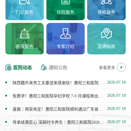
门诊服务
住院服务
体检服务
医保服务
专家介绍
交通指南
医院动态
通知公告
查看更多
2026.07.18
陕西籍外来务工夫妻送来感谢信！惠阳三和医院御
和分院暖心服务温暖异乡人
2026.07.18
免费学！惠阳三和医院孕妇学校 7-9 月课程表出
炉，孕期、产后、育儿一站式覆盖
2026.07.18
喜报｜再获肯定！惠阳三和医院顺利通过广东省三
级医院卒中中心复审
2026.07.18
传承岐黄匠心 深耕时令养生｜惠阳三和医院2026年
三伏养生专场中医夜市圆满举办